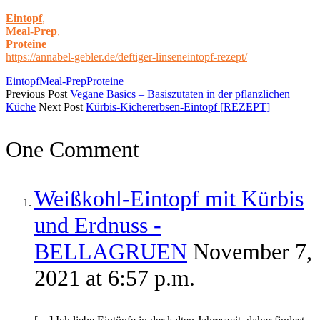
Eintopf
,
Meal-Prep
,
Proteine
https://annabel-gebler.de/deftiger-linseneintopf-rezept/
Eintopf
Meal-Prep
Proteine
Previous Post
Vegane Basics – Basiszutaten in der pflanzlichen
Küche
Next Post
Kürbis-Kichererbsen-Eintopf [REZEPT]
One Comment
Weißkohl-Eintopf mit Kürbis
und Erdnuss -
BELLAGRUEN
November 7,
2021 at 6:57 p.m.