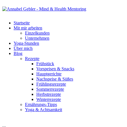
Startseite
Mit mir arbeiten
Einzelkunden
Unternehmen
Yoga-Stunden
Über mich
Blog
Rezepte
Frühstück
Vorspeisen & Snacks
Hauptgerichte
Nachspeise & Süßes
Frühlingsrezepte
Sommerrezepte
Herbstrezepte
Winterrezepte
Ernährungs-Tipps
Yoga & Achtsamkeit