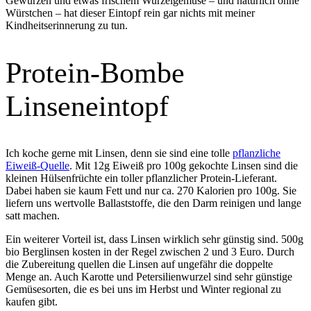
Gewürzen und etwas frischem Wurzelgemüse – und natürlich ohne
Würstchen – hat dieser Eintopf rein gar nichts mit meiner
Kindheitserinnerung zu tun.
Protein-Bombe
Linseneintopf
Ich koche gerne mit Linsen, denn sie sind eine tolle
pflanzliche
Eiweiß-Quelle
. Mit 12g Eiweiß pro 100g gekochte Linsen sind die
kleinen Hülsenfrüchte ein toller pflanzlicher Protein-Lieferant.
Dabei haben sie kaum Fett und nur ca. 270 Kalorien pro 100g. Sie
liefern uns wertvolle Ballaststoffe, die den Darm reinigen und lange
satt machen.
Ein weiterer Vorteil ist, dass Linsen wirklich sehr günstig sind. 500g
bio Berglinsen kosten in der Regel zwischen 2 und 3 Euro. Durch
die Zubereitung quellen die Linsen auf ungefähr die doppelte
Menge an. Auch Karotte und Petersilienwurzel sind sehr günstige
Gemüsesorten, die es bei uns im Herbst und Winter regional zu
kaufen gibt.