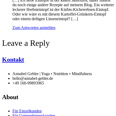
[…] Ich liebe Eintöpfe in der kalten Jahreszeit, daher findest
du noch einige andere Rezepte auf meinem Blog. Ein weiterer
leckerer Herbsteintopf ist der Kürbis-Kichererbsen-Eintopf.
Oder wie wäre es mit diesem Kartoffel-Grünkern-Eintopf
oder einem deftigen Linseneintopf? […]
Zum Antworten anmelden
Leave a Reply
Kontakt
Annabel Gebler | Yoga • Nutrition • Mindfulness
hello@annabel-gebler.de
+49 160-99893965
About
Für Einzelkunden
Für Unternehmenskunden