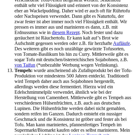
enthält sehr viel Flüssigkeit und erinnert von der Konsistenz
eher an Wackelpudding. Daher wird er auch oft für Rührtofu
oder Nachspeisen verwendet. Dann gibt es Naturtofu, der
zwar fester ist aber immer noch viel Flüssigkeit enthält. Wir
pressen es immer aus und marinieren es dann, z.B. mit
Erdnussmus wie in
diesem Rezept
. Noch fester und dazu
geräuchert ist Räuchertofu. Er kann kalt auf’s Brot wie
Aufschnitt gegessen werden oder z.B. für herzhafte
Aufläufe
.
Des weiteren gibt es noch unzählige gewürzte Tofusorten,
von Tomate-Basilikum bis hin zu Curry. Mittlerweile gibt es
sogar Tofu mit deutschen/österreichischen Sojabohnen, z.B.
von Taifun
(*unbezahlte Werbung wegen Verlinkung).
Tempeh:
wurde anscheinend als Zufallsprodukt bei der Tofu-
Produktion vor mindestens 500 Jahren entdeckt. Traditionell
wird Tempeh daher auch aus Sojabohnen hergestellt,
allerdings werden diese fermentiert. Hierzu wird ein
Edelschmimmelpilz verwendet, ähnlich wie bei der
Herstellung von Camembert. Mittlerweile gibt es Tempeh aus
verschiedenen Hülsenfrüchten, z.B. auch aus deutschen
Lupinen. Die Hülsenfrüchte werden dabei nicht gemahlen,
sondern reifen im Ganzen. Dadurch entsteht ein nussiger
Geschmack und die Konsistenz ist gröber und fester als bei
Tofu. Man kann mariniertes, pfannenfertiges Tempeh im
Supermarkt/Biomarkt kaufen oder es selbst marinieren. Mein