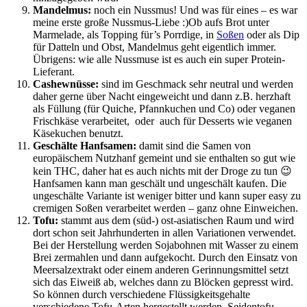
Mandelmus:
noch ein Nussmus! Und was für eines – es war
meine erste große Nussmus-Liebe :)Ob aufs Brot unter
Marmelade, als Topping für’s Porrdige, in
Soßen
oder als Dip
für Datteln und Obst, Mandelmus geht eigentlich immer.
Übrigens: wie alle Nussmuse ist es auch ein super Protein-
Lieferant.
Cashewnüsse:
sind im Geschmack sehr neutral und werden
daher gerne über Nacht eingeweicht und dann z.B. herzhaft
als Füllung (für Quiche, Pfannkuchen und Co) oder veganen
Frischkäse verarbeitet, oder auch für Desserts wie veganen
Käsekuchen benutzt.
Geschälte Hanfsamen:
damit sind die Samen von
europäischem Nutzhanf gemeint und sie enthalten so gut wie
kein THC, daher hat es auch nichts mit der Droge zu tun 😉
Hanfsamen kann man geschält und ungeschält kaufen. Die
ungeschälte Variante ist weniger bitter und kann super easy zu
cremigen Soßen verarbeitet werden – ganz ohne Einweichen.
Tofu:
stammt aus dem (süd-) ost-asiatischen Raum und wird
dort schon seit Jahrhunderten in allen Variationen verwendet.
Bei der Herstellung werden Sojabohnen mit Wasser zu einem
Brei zermahlen und dann aufgekocht. Durch den Einsatz von
Meersalzextrakt oder einem anderen Gerinnungsmittel setzt
sich das Eiweiß ab, welches dann zu Blöcken gepresst wird.
So können durch verschiedene Flüssigkeitsgehalte
verschiedene Tofu-Arten hergestellt werden. Seidentofu