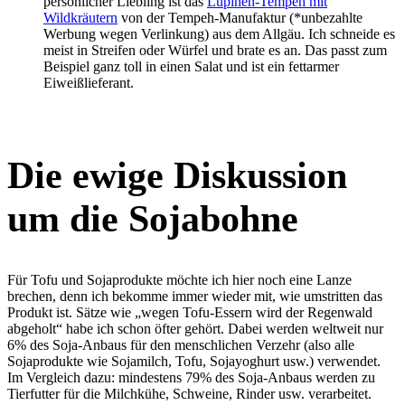
persönlicher Liebling ist das
Lupinen-Tempeh mit
Wildkräutern
von der Tempeh-Manufaktur (*unbezahlte
Werbung wegen Verlinkung) aus dem Allgäu. Ich schneide es
meist in Streifen oder Würfel und brate es an. Das passt zum
Beispiel ganz toll in einen Salat und ist ein fettarmer
Eiweißlieferant.
Die ewige Diskussion
um die Sojabohne
Für Tofu und Sojaprodukte möchte ich hier noch eine Lanze
brechen, denn ich bekomme immer wieder mit, wie umstritten das
Produkt ist. Sätze wie „wegen Tofu-Essern wird der Regenwald
abgeholt“ habe ich schon öfter gehört. Dabei werden weltweit nur
6% des Soja-Anbaus für den menschlichen Verzehr (also alle
Sojaprodukte wie Sojamilch, Tofu, Sojayoghurt usw.) verwendet.
Im Vergleich dazu: mindestens 79% des Soja-Anbaus werden zu
Tierfutter für die Milchkühe, Schweine, Rinder usw. verarbeitet.