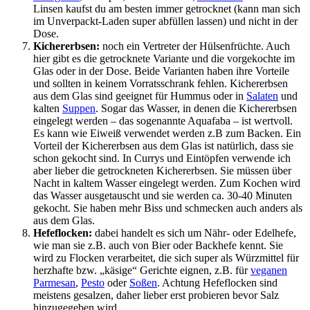
Linsen kaufst du am besten immer getrocknet (kann man sich
im Unverpackt-Laden super abfüllen lassen) und nicht in der
Dose.
Kichererbsen:
noch ein Vertreter der Hülsenfrüchte. Auch
hier gibt es die getrocknete Variante und die vorgekochte im
Glas oder in der Dose. Beide Varianten haben ihre Vorteile
und sollten in keinem Vorratsschrank fehlen. Kichererbsen
aus dem Glas sind geeignet für Hummus oder in
Salaten
und
kalten
Suppen
. Sogar das Wasser, in denen die Kichererbsen
eingelegt werden – das sogenannte Aquafaba – ist wertvoll.
Es kann wie Eiweiß verwendet werden z.B zum Backen. Ein
Vorteil der Kichererbsen aus dem Glas ist natürlich, dass sie
schon gekocht sind. In Currys und Eintöpfen verwende ich
aber lieber die getrockneten Kichererbsen. Sie müssen über
Nacht in kaltem Wasser eingelegt werden. Zum Kochen wird
das Wasser ausgetauscht und sie werden ca. 30-40 Minuten
gekocht. Sie haben mehr Biss und schmecken auch anders als
aus dem Glas.
Hefeflocken:
dabei handelt es sich um Nähr- oder Edelhefe,
wie man sie z.B. auch von Bier oder Backhefe kennt. Sie
wird zu Flocken verarbeitet, die sich super als Würzmittel für
herzhafte bzw. „käsige“ Gerichte eignen, z.B. für
veganen
Parmesan
,
Pesto
oder
Soßen
. Achtung Hefeflocken sind
meistens gesalzen, daher lieber erst probieren bevor Salz
hinzugegeben wird.