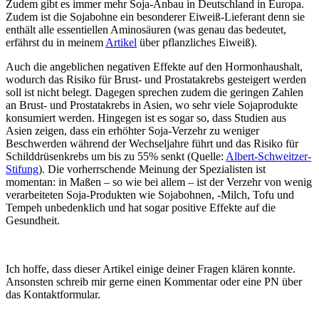
Zudem gibt es immer mehr Soja-Anbau in Deutschland in Europa.
Zudem ist die Sojabohne ein besonderer Eiweiß-Lieferant denn sie
enthält alle essentiellen Aminosäuren (was genau das bedeutet,
erfährst du in meinem
Artikel
über pflanzliches Eiweiß).
Auch die angeblichen negativen Effekte auf den Hormonhaushalt,
wodurch das Risiko für Brust- und Prostatakrebs gesteigert werden
soll ist nicht belegt. Dagegen sprechen zudem die geringen Zahlen
an Brust- und Prostatakrebs in Asien, wo sehr viele Sojaprodukte
konsumiert werden. Hingegen ist es sogar so, dass Studien aus
Asien zeigen, dass ein erhöhter Soja-Verzehr zu weniger
Beschwerden während der Wechseljahre führt und das Risiko für
Schilddrüsenkrebs um bis zu 55% senkt (Quelle:
Albert-Schweitzer-
Stifung
). Die vorherrschende Meinung der Spezialisten ist
momentan: in Maßen – so wie bei allem – ist der Verzehr von wenig
verarbeiteten Soja-Produkten wie Sojabohnen, -Milch, Tofu und
Tempeh unbedenklich und hat sogar positive Effekte auf die
Gesundheit.
Ich hoffe, dass dieser Artikel einige deiner Fragen klären konnte.
Ansonsten schreib mir gerne einen Kommentar oder eine PN über
das Kontaktformular.