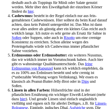
deshalb auch als Toppings für Müsli oder Salate genutzt
werden. Mehr über den Eiweißgehalt der einzelnen Körner
findest du
hier
.
Cashewmus:
besteht in der Regel einfach nur aus fein-
gemahlenen Cashewnüssen. Hier solltest du beim Kauf darauf
achten, dass kein Palmöl untergerührt ist. Das Mus ist dann
zwar alles andere als günstig aber ein kleines Glas reicht auch
wirklich lange. Ich nutze es sehr gerne als Ersatz für Sahne in
Soßen
oder Suppen, oder auch in
Risotto
um eine cremige
Konsistenz zu erreichen. Schon alleine wegen des
Proteingehalts würde ich Cashewmus immer pflanzlicher
Sahne vorziehen.
Erdnussmus oder Erdnussbutter:
ein weiteres Nussmus,
das wir wirklich immer im Vorratsschrank haben. Auch hier
gibt es wahnsinnige Qualitätsunterschiede. Das
feine
Erdnussmus von Rapunzel
kann ich wirklich empfehlen, da
es zu 100% aus Erdnüssen besteht und sehr cremig ist
(*unbezahlte Werbung wegen Verlinkung). Wir essen es
klassisch als Peanut-Butter-Jelly-Brot oder in
Dips
und
Soßen.
Linsen in allen Farben:
Hülsenfrüchte sind in der
pflanzlichen Ernährung ein wichtiger Eiweiß-Lieferant (mehr
dazu
hier
). Und gerade Linsen sind einfach unglaublich
vielfältig und eignen sich für allerlei Deftiges, z.B. für
Linsen-
Bolognese
, Eintöpfe, indisches Dhal,
Aufstriche
uvm. Die