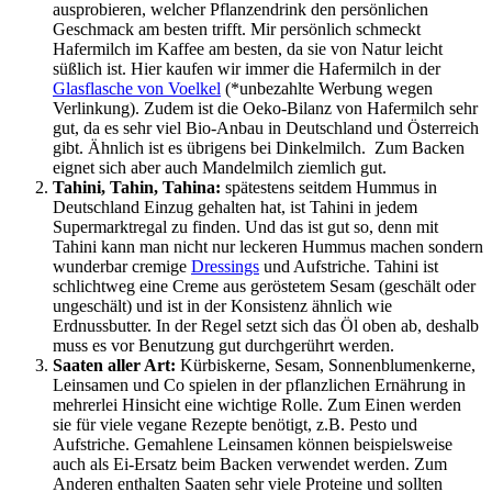
ausprobieren, welcher Pflanzendrink den persönlichen
Geschmack am besten trifft. Mir persönlich schmeckt
Hafermilch im Kaffee am besten, da sie von Natur leicht
süßlich ist. Hier kaufen wir immer die Hafermilch in der
Glasflasche von Voelkel
(*unbezahlte Werbung wegen
Verlinkung). Zudem ist die Oeko-Bilanz von Hafermilch sehr
gut, da es sehr viel Bio-Anbau in Deutschland und Österreich
gibt. Ähnlich ist es übrigens bei Dinkelmilch. Zum Backen
eignet sich aber auch Mandelmilch ziemlich gut.
Tahini, Tahin, Tahina:
spätestens seitdem Hummus in
Deutschland Einzug gehalten hat, ist Tahini in jedem
Supermarktregal zu finden. Und das ist gut so, denn mit
Tahini kann man nicht nur leckeren Hummus machen sondern
wunderbar cremige
Dressings
und Aufstriche. Tahini ist
schlichtweg eine Creme aus geröstetem Sesam (geschält oder
ungeschält) und ist in der Konsistenz ähnlich wie
Erdnussbutter. In der Regel setzt sich das Öl oben ab, deshalb
muss es vor Benutzung gut durchgerührt werden.
Saaten aller Art:
Kürbiskerne, Sesam, Sonnenblumenkerne,
Leinsamen und Co spielen in der pflanzlichen Ernährung in
mehrerlei Hinsicht eine wichtige Rolle. Zum Einen werden
sie für viele vegane Rezepte benötigt, z.B. Pesto und
Aufstriche. Gemahlene Leinsamen können beispielsweise
auch als Ei-Ersatz beim Backen verwendet werden. Zum
Anderen enthalten Saaten sehr viele Proteine und sollten