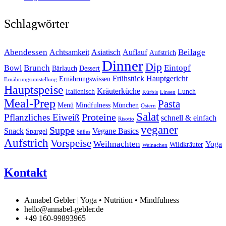
Schlagwörter
Abendessen
Beilage
Achtsamkeit
Asiatisch
Auflauf
Aufstrich
Dinner
Dip
Brunch
Eintopf
Bowl
Bärlauch
Dessert
Frühstück
Hauptgericht
Ernährungswissen
Ernährungsumstellung
Hauptspeise
Kräuterküche
Italienisch
Lunch
Kürbis
Linsen
Meal-Prep
Pasta
Menü
Mindfulness
München
Ostern
Salat
Proteine
Pflanzliches Eiweiß
schnell & einfach
Risotto
veganer
Suppe
Snack
Vegane Basics
Spargel
Süßes
Aufstrich
Vorspeise
Weihnachten
Yoga
Wildkräuter
Weinachen
Kontakt
Annabel Gebler | Yoga • Nutrition • Mindfulness
hello@annabel-gebler.de
+49 160-99893965