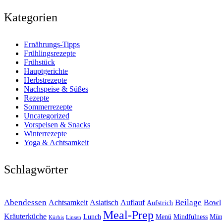
Kategorien
Ernährungs-Tipps
Frühlingsrezepte
Frühstück
Hauptgerichte
Herbstrezepte
Nachspeise & Süßes
Rezepte
Sommerrezepte
Uncategorized
Vorspeisen & Snacks
Winterrezepte
Yoga & Achtsamkeit
Schlagwörter
Abendessen
Beilage
Achtsamkeit
Asiatisch
Auflauf
Bowl
Aufstrich
Meal-Prep
Kräuterküche
Lunch
Menü
Mindfulness
Mün
Kürbis
Linsen