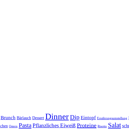
Dinner
Dip
Brunch
Eintopf
Bärlauch
Dessert
Ernährungsumstellung
Salat
Pasta
Proteine
Pflanzliches Eiweiß
sch
chen
Ostern
Risotto