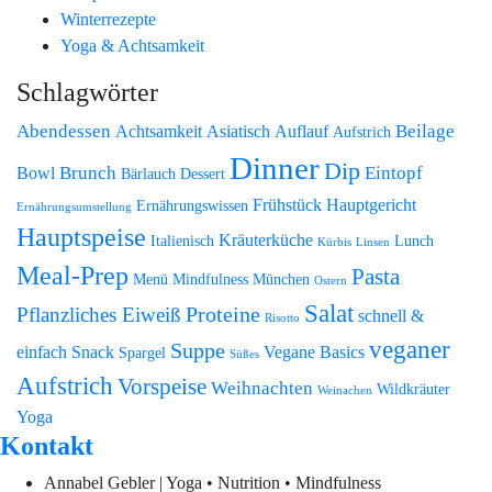
Winterrezepte
Yoga & Achtsamkeit
Schlagwörter
Abendessen
Beilage
Achtsamkeit
Asiatisch
Auflauf
Aufstrich
Dinner
Dip
Brunch
Eintopf
Bowl
Bärlauch
Dessert
Frühstück
Hauptgericht
Ernährungswissen
Ernährungsumstellung
Hauptspeise
Kräuterküche
Italienisch
Lunch
Kürbis
Linsen
Meal-Prep
Pasta
Menü
Mindfulness
München
Ostern
Salat
Proteine
Pflanzliches Eiweiß
schnell &
Risotto
veganer
Suppe
einfach
Snack
Vegane Basics
Spargel
Süßes
Aufstrich
Vorspeise
Weihnachten
Wildkräuter
Weinachen
Yoga
Kontakt
Annabel Gebler | Yoga • Nutrition • Mindfulness