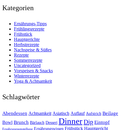
Kategorien
Ernährungs-Tipps
Frühlingsrezepte
Frühstück
Hauptgerichte
Herbstrezepte
Nachspeise & Süßes
Rezepte
Sommerrezepte
Uncategorized
Vorspeisen & Snacks
Winterrezepte
Yoga & Achtsamkeit
Schlagwörter
Abendessen
Beilage
Achtsamkeit
Asiatisch
Auflauf
Aufstrich
Dinner
Dip
Brunch
Eintopf
Bowl
Bärlauch
Dessert
Frühstück
Hauptgericht
Ernährungswissen
Ernährungsumstellung