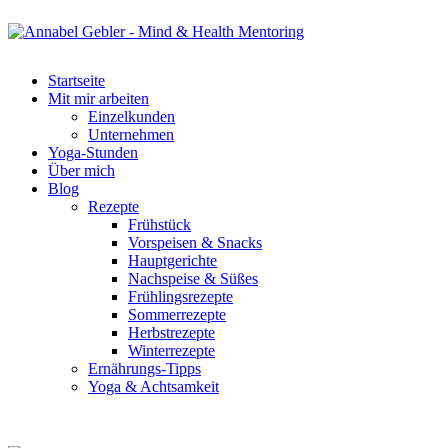
Startseite
Mit mir arbeiten
Einzelkunden
Unternehmen
Yoga-Stunden
Über mich
Blog
Rezepte
Frühstück
Vorspeisen & Snacks
Hauptgerichte
Nachspeise & Süßes
Frühlingsrezepte
Sommerrezepte
Herbstrezepte
Winterrezepte
Ernährungs-Tipps
Yoga & Achtsamkeit