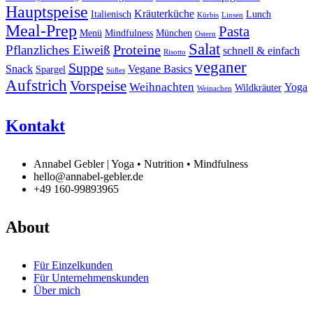
Hauptspeise
Kräuterküche
Italienisch
Lunch
Kürbis
Linsen
Meal-Prep
Pasta
Menü
Mindfulness
München
Ostern
Salat
Proteine
Pflanzliches Eiweiß
schnell & einfach
Risotto
veganer
Suppe
Snack
Vegane Basics
Spargel
Süßes
Aufstrich
Vorspeise
Weihnachten
Yoga
Wildkräuter
Weinachen
Kontakt
Annabel Gebler | Yoga • Nutrition • Mindfulness
hello@annabel-gebler.de
+49 160-99893965
About
Für Einzelkunden
Für Unternehmenskunden
Über mich